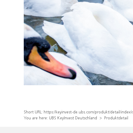
Short URL:
https://keyinvest-de.ubs.com/produkt/detail/inde
You are here:
UBS KeyInvest Deutschland
Produktdetail