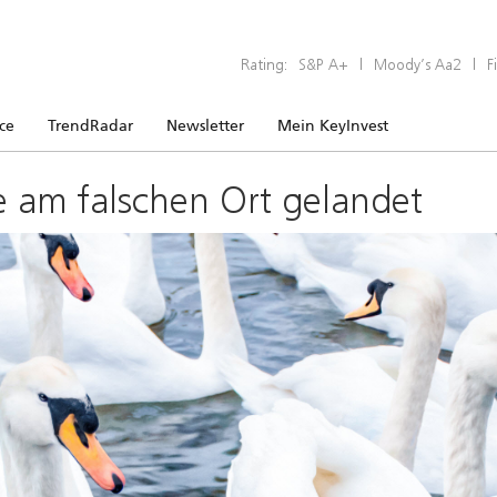
Rating:
S&P A+
|
Moody’s Aa2
|
F
ice
TrendRadar
Newsletter
Mein KeyInvest
e am falschen Ort gelandet