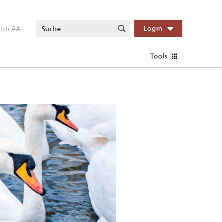
itch AA
Login
Tools