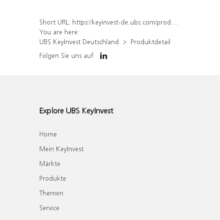
Short URL:
https://keyinvest-de.ubs.com/produkt/detail/index/isin/DE000WA53XQ6
You are here:
UBS KeyInvest Deutschland
Produktdetail
Folgen Sie uns auf
Explore UBS KeyInvest
Home
Mein KeyInvest
Märkte
Produkte
Themen
Service