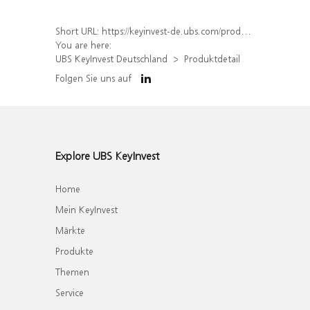
Short URL:
https://keyinvest-de.ubs.com/produkt/detail/index/isin/DE000WA53XD4
You are here:
UBS KeyInvest Deutschland
Produktdetail
Folgen Sie uns auf
Explore UBS KeyInvest
Home
Mein KeyInvest
Märkte
Produkte
Themen
Service