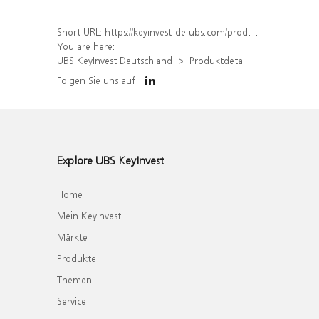
Short URL:
https://keyinvest-de.ubs.com/produkt/detail/index/isin/DE000WA53UX8
You are here:
UBS KeyInvest Deutschland
Produktdetail
Folgen Sie uns auf
Explore UBS KeyInvest
Home
Mein KeyInvest
Märkte
Produkte
Themen
Service