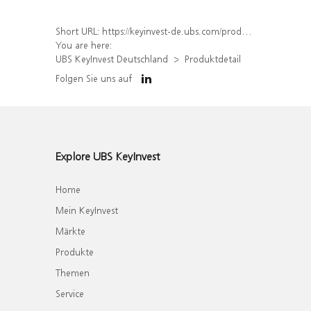
Short URL:
https://keyinvest-de.ubs.com/produkt/detail/index/isin/DE000WA53UW0
You are here:
UBS KeyInvest Deutschland
Produktdetail
Folgen Sie uns auf
Explore UBS KeyInvest
Home
Mein KeyInvest
Märkte
Produkte
Themen
Service