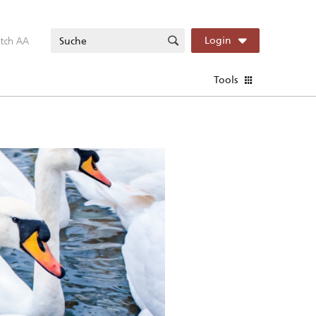
itch AA
Login
Tools