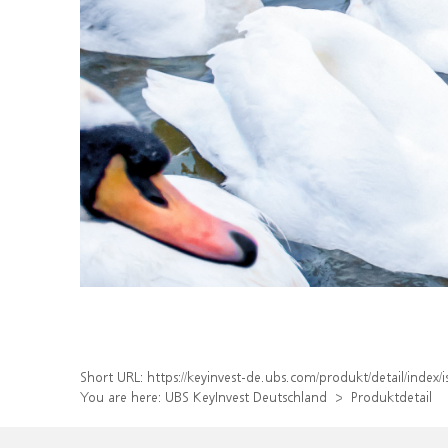
Short URL:
https://keyinvest-de.ubs.com/produkt/detail/inde
You are here:
UBS KeyInvest Deutschland
Produktdetail