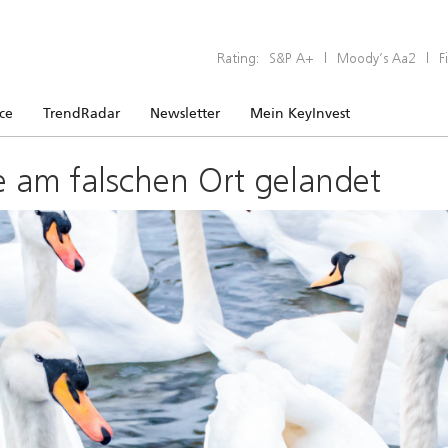
Rating:
S&P A+
|
Moody’s Aa2
|
F
ice
TrendRadar
Newsletter
Mein KeyInvest
e am falschen Ort gelandet