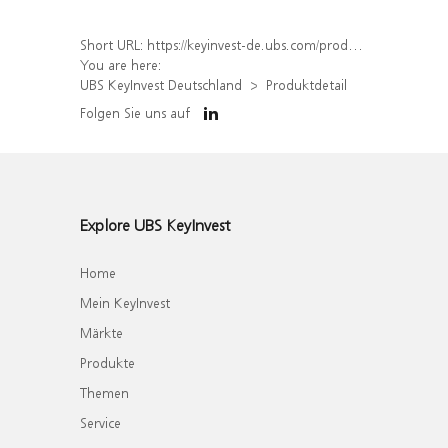
Short URL:
https://keyinvest-de.ubs.com/produkt/detail/index/isin/DE000WA53T80
You are here:
UBS KeyInvest Deutschland
Produktdetail
Folgen Sie uns auf
Explore UBS KeyInvest
Home
Mein KeyInvest
Märkte
Produkte
Themen
Service