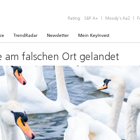
Rating:
S&P A+
|
Moody’s Aa2
|
F
ice
TrendRadar
Newsletter
Mein KeyInvest
e am falschen Ort gelandet