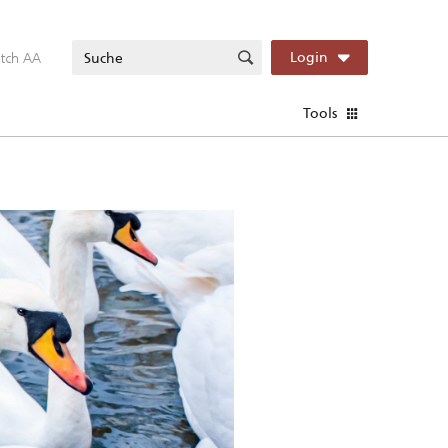
itch AA
Login
Tools