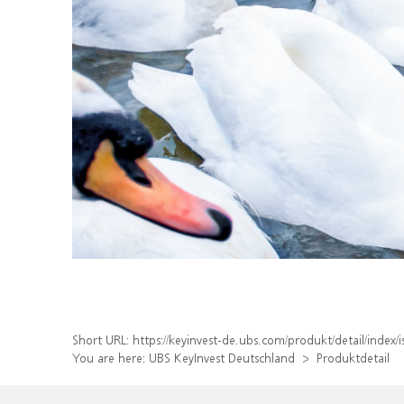
Short URL:
https://keyinvest-de.ubs.com/produkt/detail/inde
You are here:
UBS KeyInvest Deutschland
Produktdetail