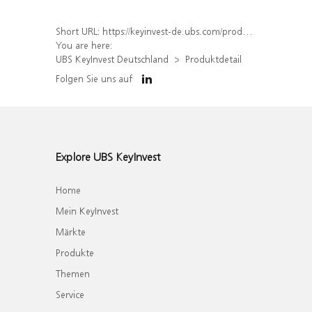
Short URL:
https://keyinvest-de.ubs.com/produkt/detail/index/isin/DE000WA53QZ1
You are here:
UBS KeyInvest Deutschland
Produktdetail
Folgen Sie uns auf
Explore UBS KeyInvest
Home
Mein KeyInvest
Märkte
Produkte
Themen
Service