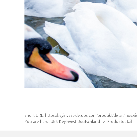
Short URL:
https://keyinvest-de.ubs.com/produkt/detail/inde
You are here:
UBS KeyInvest Deutschland
Produktdetail