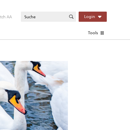
itch AA
Login
Tools