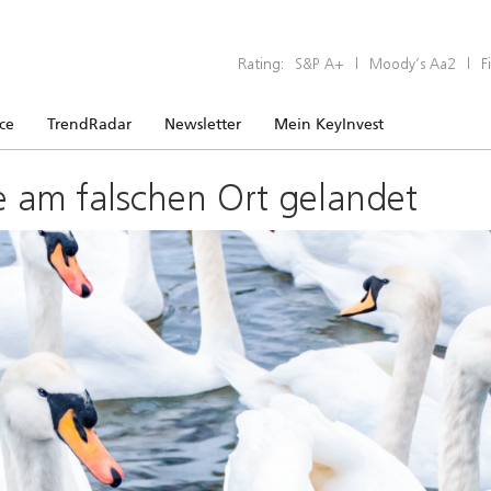
Rating:
S&P A+
|
Moody’s Aa2
|
F
ice
TrendRadar
Newsletter
Mein KeyInvest
e am falschen Ort gelandet