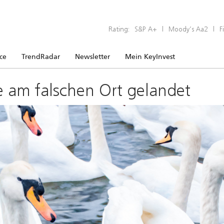
Rating:
S&P A+
|
Moody’s Aa2
|
F
ice
TrendRadar
Newsletter
Mein KeyInvest
e am falschen Ort gelandet