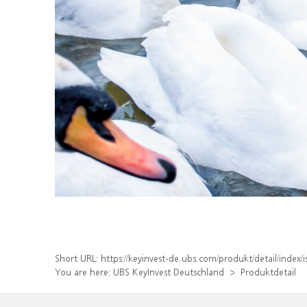
Short URL:
https://keyinvest-de.ubs.com/produkt/detail/inde
You are here:
UBS KeyInvest Deutschland
Produktdetail