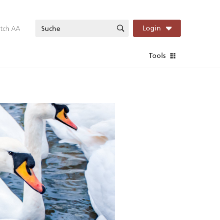
itch AA
Login
Tools