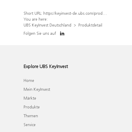
Short URL:
https://keyinvest-de.ubs.com/produkt/detail/index/isin/DE000WA53KU5
You are here:
UBS KeyInvest Deutschland
Produktdetail
Folgen Sie uns auf
Explore UBS KeyInvest
Home
Mein KeyInvest
Märkte
Produkte
Themen
Service