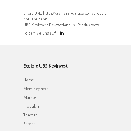
Short URL:
https://keyinvest-de.ubs.com/produkt/detail/index/isin/DE000WA53KQ3
You are here:
UBS KeyInvest Deutschland
Produktdetail
Folgen Sie uns auf
Explore UBS KeyInvest
Home
Mein KeyInvest
Märkte
Produkte
Themen
Service