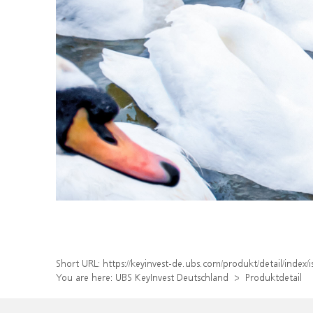
Short URL:
https://keyinvest-de.ubs.com/produkt/detail/inde
You are here:
UBS KeyInvest Deutschland
Produktdetail