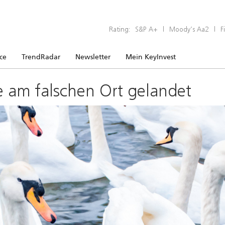
Rating:
S&P A+
|
Moody’s Aa2
|
F
ice
TrendRadar
Newsletter
Mein KeyInvest
e am falschen Ort gelandet