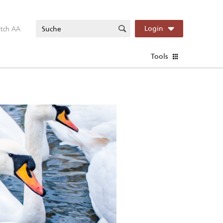
itch AA
Login
Tools