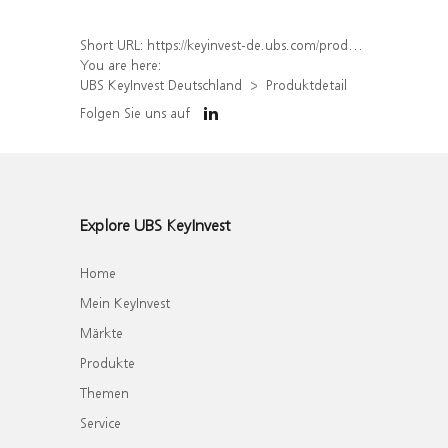
Short URL:
https://keyinvest-de.ubs.com/produkt/detail/index/isin/DE000WA53J58
You are here:
UBS KeyInvest Deutschland
Produktdetail
Folgen Sie uns auf
Explore UBS KeyInvest
Home
Mein KeyInvest
Märkte
Produkte
Themen
Service