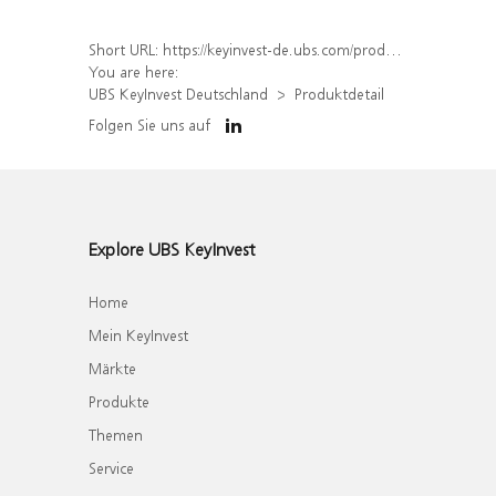
Short URL:
https://keyinvest-de.ubs.com/produkt/detail/index/isin/DE000WA53GW9
You are here:
UBS KeyInvest Deutschland
Produktdetail
Folgen Sie uns auf
Explore UBS KeyInvest
Home
Mein KeyInvest
Märkte
Produkte
Themen
Service