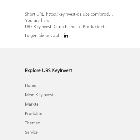
Short URL:
https://keyinvest-de.ubs.com/produkt/detail/index/isin/DE000WA53EU8
You are here:
UBS KeyInvest Deutschland
Produktdetail
Folgen Sie uns auf
Explore UBS KeyInvest
Home
Mein KeyInvest
Märkte
Produkte
Themen
Service