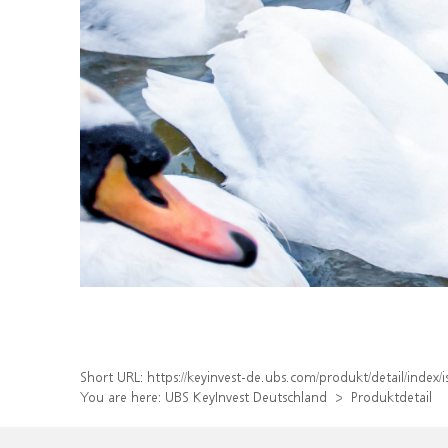
Short URL:
https://keyinvest-de.ubs.com/produkt/detail/inde
You are here:
UBS KeyInvest Deutschland
Produktdetail