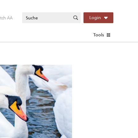
itch AA
Login
Tools