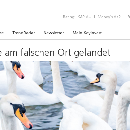
Rating:
S&P A+
|
Moody’s Aa2
|
F
ice
TrendRadar
Newsletter
Mein KeyInvest
e am falschen Ort gelandet