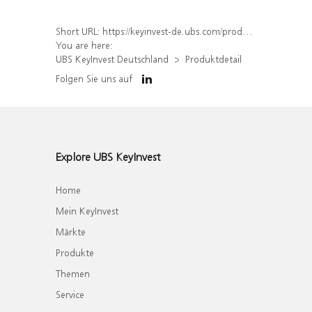
Short URL:
https://keyinvest-de.ubs.com/produkt/detail/index/isin/DE000WA52N12
You are here:
UBS KeyInvest Deutschland
Produktdetail
Folgen Sie uns auf
Explore UBS KeyInvest
Home
Mein KeyInvest
Märkte
Produkte
Themen
Service