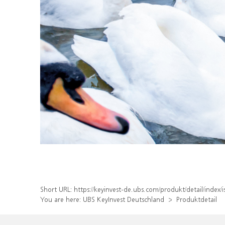
Short URL:
https://keyinvest-de.ubs.com/produkt/detail/inde
You are here:
UBS KeyInvest Deutschland
Produktdetail