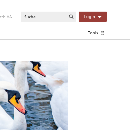
itch AA
Login
Tools