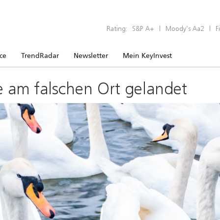
Rating:
S&P A+
|
Moody’s Aa2
|
F
ice
TrendRadar
Newsletter
Mein KeyInvest
e am falschen Ort gelandet