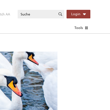
itch AA
Login
Tools