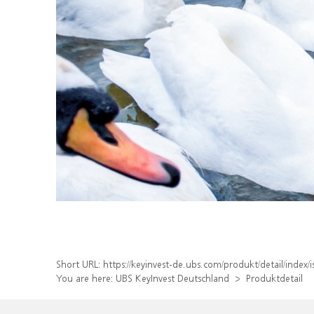
Short URL:
https://keyinvest-de.ubs.com/produkt/detail/inde
You are here:
UBS KeyInvest Deutschland
Produktdetail