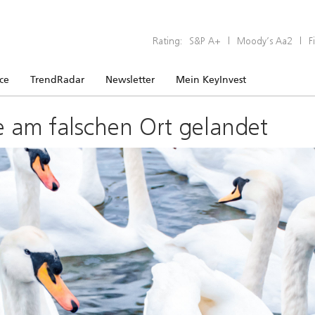
Rating:
S&P A+
|
Moody’s Aa2
|
F
ice
TrendRadar
Newsletter
Mein KeyInvest
e am falschen Ort gelandet