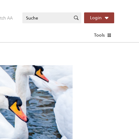
itch AA
Login
Tools