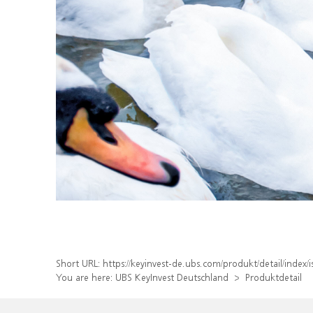
Short URL:
https://keyinvest-de.ubs.com/produkt/detail/inde
You are here:
UBS KeyInvest Deutschland
Produktdetail