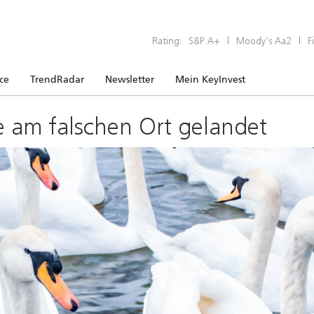
Rating:
S&P A+
|
Moody’s Aa2
|
F
ice
TrendRadar
Newsletter
Mein KeyInvest
e am falschen Ort gelandet