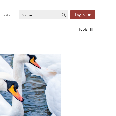
itch AA
Login
Tools