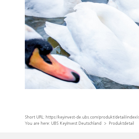
Short URL:
https://keyinvest-de.ubs.com/produkt/detail/inde
You are here:
UBS KeyInvest Deutschland
Produktdetail