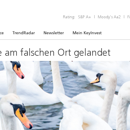
Rating:
S&P A+
|
Moody’s Aa2
|
F
ice
TrendRadar
Newsletter
Mein KeyInvest
e am falschen Ort gelandet