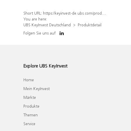
Short URL:
https://keyinvest-de.ubs.com/produkt/detail/index/isin/DE000WA522P4
You are here:
UBS KeyInvest Deutschland
Produktdetail
Folgen Sie uns auf
Explore UBS KeyInvest
Home
Mein KeyInvest
Märkte
Produkte
Themen
Service