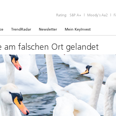
Rating:
S&P A+
|
Moody’s Aa2
|
F
ice
TrendRadar
Newsletter
Mein KeyInvest
e am falschen Ort gelandet