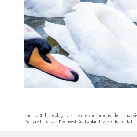
Short URL:
https://keyinvest-de.ubs.com/produkt/detail/inde
You are here:
UBS KeyInvest Deutschland
Produktdetail