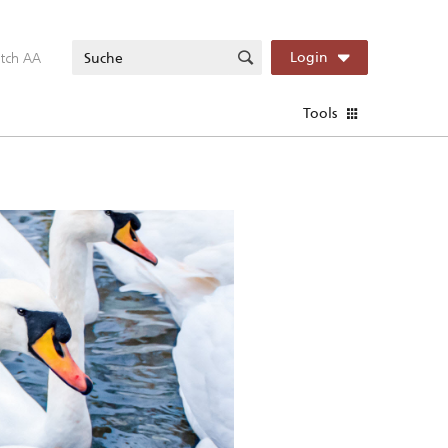
itch AA
Login
Tools