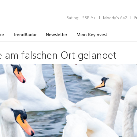
Rating:
S&P A+
|
Moody’s Aa2
|
F
ice
TrendRadar
Newsletter
Mein KeyInvest
e am falschen Ort gelandet