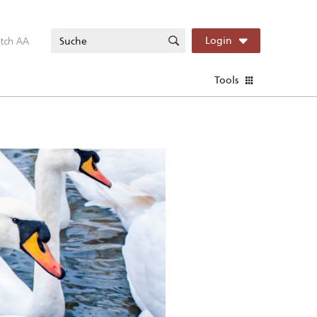
itch AA
Login
Tools