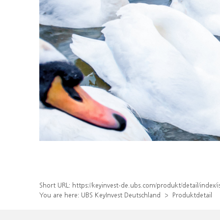
Short URL:
https://keyinvest-de.ubs.com/produkt/detail/inde
You are here:
UBS KeyInvest Deutschland
Produktdetail