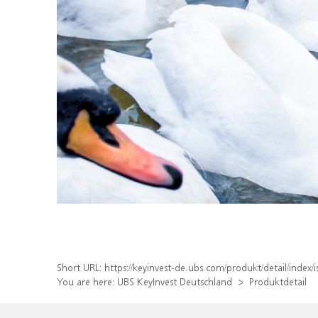
Short URL:
https://keyinvest-de.ubs.com/produkt/detail/inde
You are here:
UBS KeyInvest Deutschland
Produktdetail