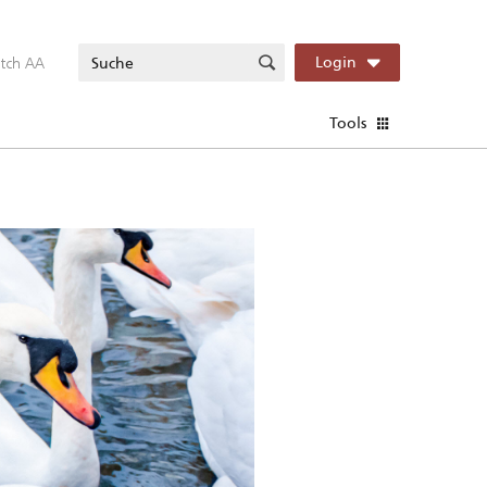
itch AA
Login
Tools