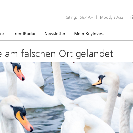
Rating:
S&P A+
|
Moody’s Aa2
|
F
ice
TrendRadar
Newsletter
Mein KeyInvest
e am falschen Ort gelandet