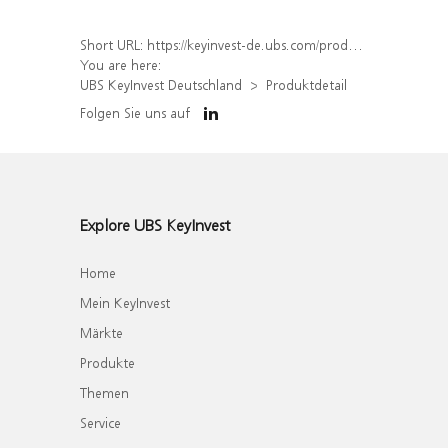
Short URL:
https://keyinvest-de.ubs.com/produkt/detail/index/isin/DE000WA51YL9
You are here:
UBS KeyInvest Deutschland
Produktdetail
Folgen Sie uns auf
Explore UBS KeyInvest
Home
Mein KeyInvest
Märkte
Produkte
Themen
Service