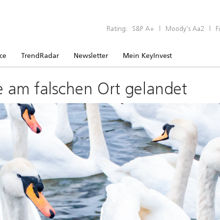
Rating:
S&P A+
|
Moody’s Aa2
|
F
ice
TrendRadar
Newsletter
Mein KeyInvest
e am falschen Ort gelandet