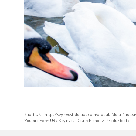
Short URL:
https://keyinvest-de.ubs.com/produkt/detail/inde
You are here:
UBS KeyInvest Deutschland
Produktdetail