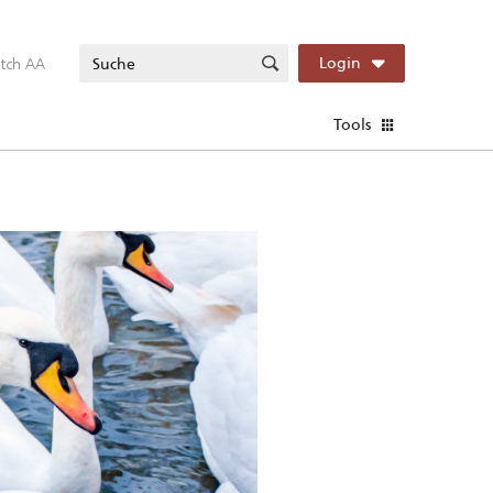
itch AA
Login
Tools