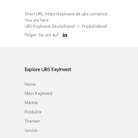
Short URL:
https://keyinvest-de.ubs.com/produkt/detail/index/isin/DE000WA51UG7
You are here:
UBS KeyInvest Deutschland
Produktdetail
Folgen Sie uns auf
Explore UBS KeyInvest
Home
Mein KeyInvest
Märkte
Produkte
Themen
Service