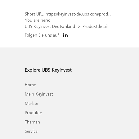
Short URL:
https://keyinvest-de.ubs.com/produkt/detail/index/isin/DE000WA51QH3
You are here:
UBS KeyInvest Deutschland
Produktdetail
Folgen Sie uns auf
Explore UBS KeyInvest
Home
Mein KeyInvest
Märkte
Produkte
Themen
Service