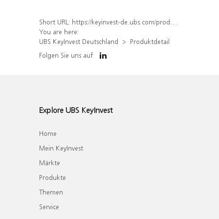
Short URL:
https://keyinvest-de.ubs.com/produkt/detail/index/isin/DE000WA51Q69
You are here:
UBS KeyInvest Deutschland
Produktdetail
Folgen Sie uns auf
Explore UBS KeyInvest
Home
Mein KeyInvest
Märkte
Produkte
Themen
Service