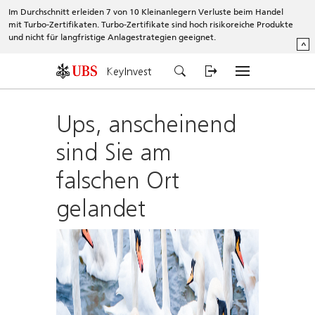
Im Durchschnitt erleiden 7 von 10 Kleinanlegern Verluste beim Handel
mit Turbo-Zertifikaten. Turbo-Zertifikate sind hoch risikoreiche Produkte
und nicht für langfristige Anlagestrategien geeignet.
^
KeyInvest
Ups, anscheinend
sind Sie am
falschen Ort
gelandet