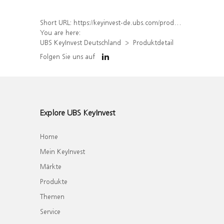
Short URL:
https://keyinvest-de.ubs.com/produkt/detail/index/isin/DE000WA51NW9
You are here:
UBS KeyInvest Deutschland
Produktdetail
Folgen Sie uns auf
Explore UBS KeyInvest
Home
Mein KeyInvest
Märkte
Produkte
Themen
Service