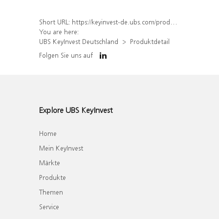
Short URL:
https://keyinvest-de.ubs.com/produkt/detail/index/isin/DE000WA50FE5
You are here:
UBS KeyInvest Deutschland
Produktdetail
Folgen Sie uns auf
Explore UBS KeyInvest
Home
Mein KeyInvest
Märkte
Produkte
Themen
Service