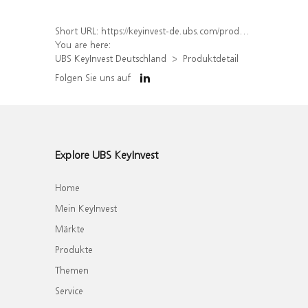
Short URL:
https://keyinvest-de.ubs.com/produkt/detail/index/isin/DE000WA50E98
You are here:
UBS KeyInvest Deutschland
Produktdetail
Folgen Sie uns auf
Explore UBS KeyInvest
Home
Mein KeyInvest
Märkte
Produkte
Themen
Service