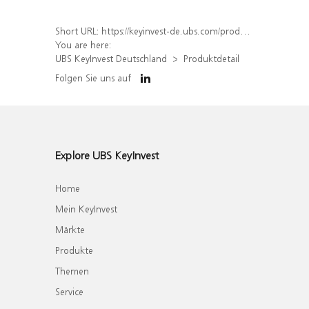
Short URL:
https://keyinvest-de.ubs.com/produkt/detail/index/isin/DE000WA509V9
You are here:
UBS KeyInvest Deutschland
Produktdetail
Folgen Sie uns auf
Explore UBS KeyInvest
Home
Mein KeyInvest
Märkte
Produkte
Themen
Service