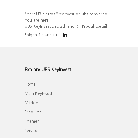
Short URL:
https://keyinvest-de.ubs.com/produkt/detail/index/isin/DE000WA509L0
You are here:
UBS KeyInvest Deutschland
Produktdetail
Folgen Sie uns auf
Explore UBS KeyInvest
Home
Mein KeyInvest
Märkte
Produkte
Themen
Service