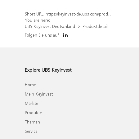
Short URL:
https://keyinvest-de.ubs.com/produkt/detail/index/isin/DE000WA50931
You are here:
UBS KeyInvest Deutschland
Produktdetail
Folgen Sie uns auf
Explore UBS KeyInvest
Home
Mein KeyInvest
Märkte
Produkte
Themen
Service