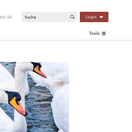
itch AA
Login
Tools