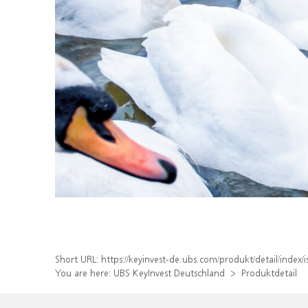
Short URL:
https://keyinvest-de.ubs.com/produkt/detail/inde
You are here:
UBS KeyInvest Deutschland
Produktdetail