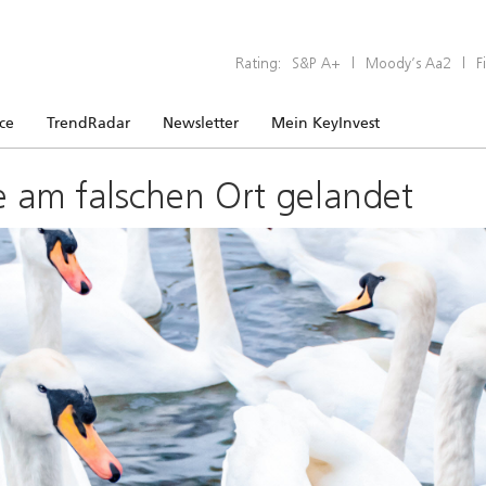
Rating:
S&P A+
|
Moody’s Aa2
|
F
ice
TrendRadar
Newsletter
Mein KeyInvest
e am falschen Ort gelandet