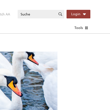
itch AA
Login
Tools