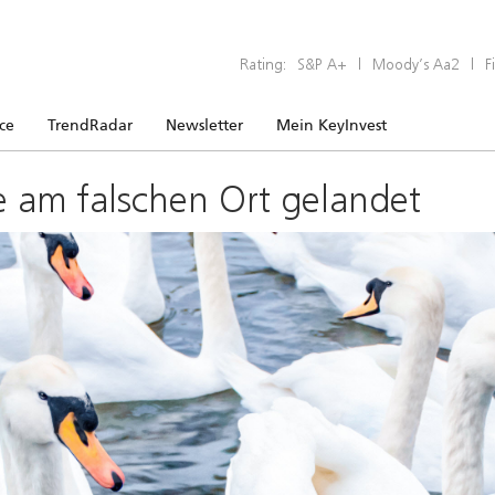
Rating:
S&P A+
|
Moody’s Aa2
|
F
ice
TrendRadar
Newsletter
Mein KeyInvest
e am falschen Ort gelandet