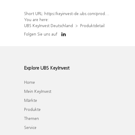
Short URL:
https://keyinvest-de.ubs.com/produkt/detail/index/isin/DE000WA507U5
You are here:
UBS KeyInvest Deutschland
Produktdetail
Folgen Sie uns auf
Explore UBS KeyInvest
Home
Mein KeyInvest
Märkte
Produkte
Themen
Service