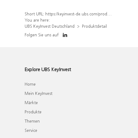
Short URL:
https://keyinvest-de.ubs.com/produkt/detail/index/isin/DE000WA507E9
You are here:
UBS KeyInvest Deutschland
Produktdetail
Folgen Sie uns auf
Explore UBS KeyInvest
Home
Mein KeyInvest
Märkte
Produkte
Themen
Service