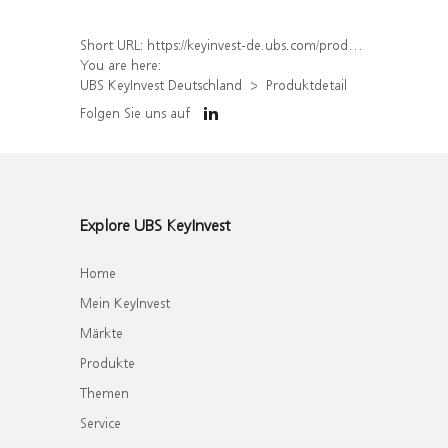
Short URL:
https://keyinvest-de.ubs.com/produkt/detail/index/isin/DE000WA50444
You are here:
UBS KeyInvest Deutschland
Produktdetail
Folgen Sie uns auf
Explore UBS KeyInvest
Home
Mein KeyInvest
Märkte
Produkte
Themen
Service