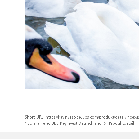
Short URL:
https://keyinvest-de.ubs.com/produkt/detail/inde
You are here:
UBS KeyInvest Deutschland
Produktdetail