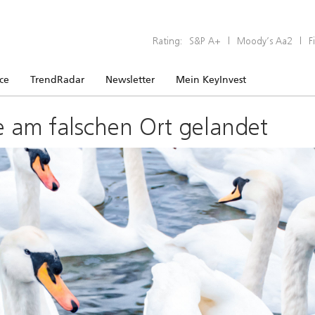
Rating:
S&P A+
|
Moody’s Aa2
|
F
ice
TrendRadar
Newsletter
Mein KeyInvest
e am falschen Ort gelandet