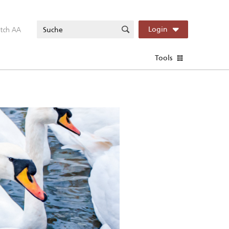
itch AA
Login
Tools