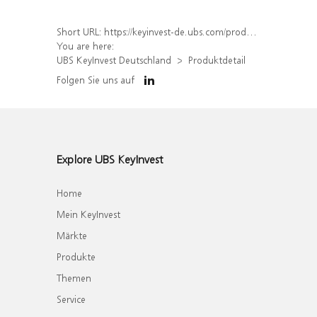
Short URL:
https://keyinvest-de.ubs.com/produkt/detail/index/isin/DE000WA503R0
You are here:
UBS KeyInvest Deutschland
Produktdetail
Folgen Sie uns auf
Explore UBS KeyInvest
Home
Mein KeyInvest
Märkte
Produkte
Themen
Service