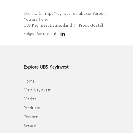
Short URL:
https://keyinvest-de.ubs.com/produkt/detail/index/isin/DE000WA50345
You are here:
UBS KeyInvest Deutschland
Produktdetail
Folgen Sie uns auf
Explore UBS KeyInvest
Home
Mein KeyInvest
Märkte
Produkte
Themen
Service