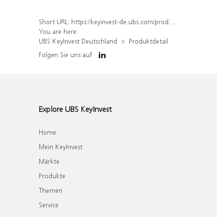
Short URL:
https://keyinvest-de.ubs.com/produkt/detail/index/isin/DE000WA50220
You are here:
UBS KeyInvest Deutschland
Produktdetail
Folgen Sie uns auf
Explore UBS KeyInvest
Home
Mein KeyInvest
Märkte
Produkte
Themen
Service