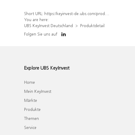
Short URL:
https://keyinvest-de.ubs.com/produkt/detail/index/isin/DE000WA4ZXF1
You are here:
UBS KeyInvest Deutschland
Produktdetail
Folgen Sie uns auf
Explore UBS KeyInvest
Home
Mein KeyInvest
Märkte
Produkte
Themen
Service