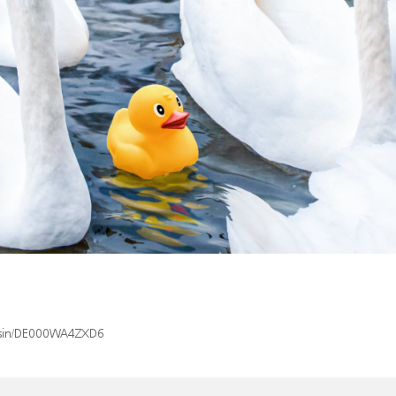
x/isin/DE000WA4ZXD6