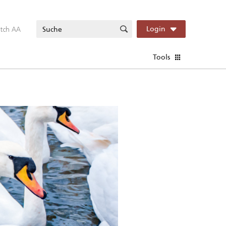
itch AA
Login
Tools