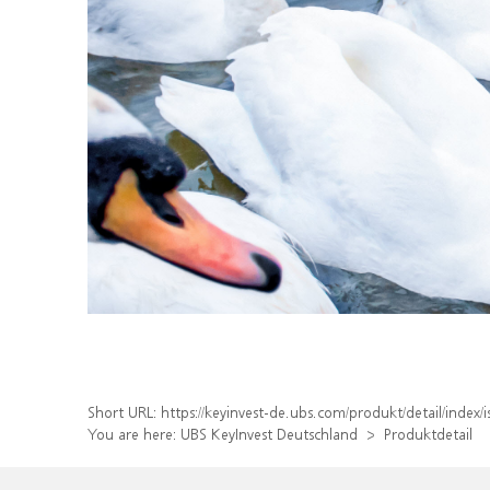
Short URL:
https://keyinvest-de.ubs.com/produkt/detail/inde
You are here:
UBS KeyInvest Deutschland
Produktdetail