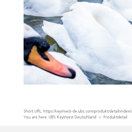
Short URL:
https://keyinvest-de.ubs.com/produkt/detail/inde
You are here:
UBS KeyInvest Deutschland
Produktdetail