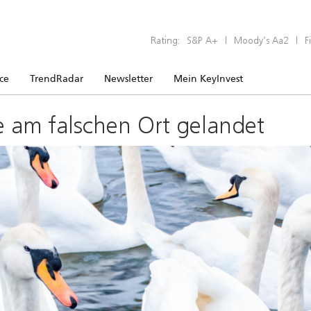
Rating:
S&P A+
|
Moody’s Aa2
|
F
ice
TrendRadar
Newsletter
Mein KeyInvest
e am falschen Ort gelandet