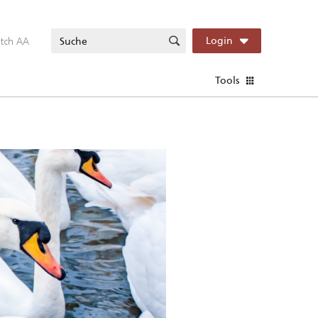
itch AA
Login
Tools